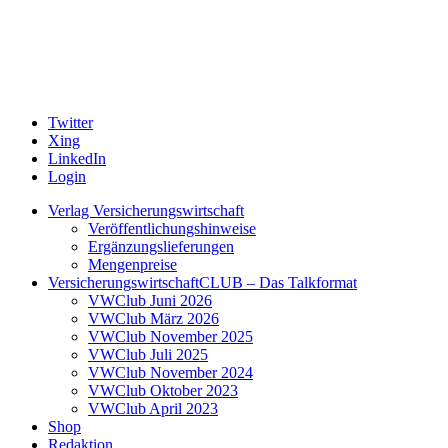
Twitter
Xing
LinkedIn
Login
Verlag Versicherungswirtschaft
Veröffentlichungshinweise
Ergänzungslieferungen
Mengenpreise
VersicherungswirtschaftCLUB – Das Talkformat
VWClub Juni 2026
VWClub März 2026
VWClub November 2025
VWClub Juli 2025
VWClub November 2024
VWClub Oktober 2023
VWClub April 2023
Shop
Redaktion