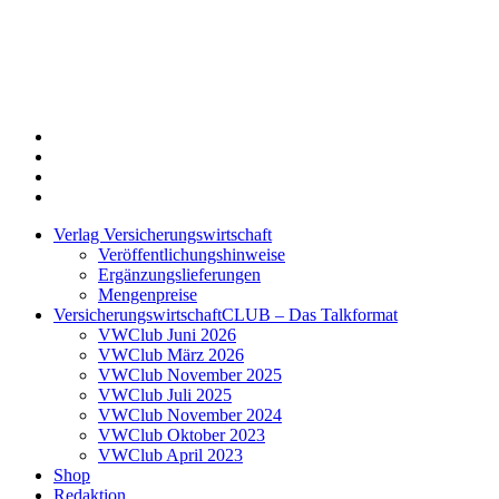
Twitter
Xing
LinkedIn
Login
Verlag Versicherungswirtschaft
Veröffentlichungshinweise
Ergänzungslieferungen
Mengenpreise
VersicherungswirtschaftCLUB – Das Talkformat
VWClub Juni 2026
VWClub März 2026
VWClub November 2025
VWClub Juli 2025
VWClub November 2024
VWClub Oktober 2023
VWClub April 2023
Shop
Redaktion