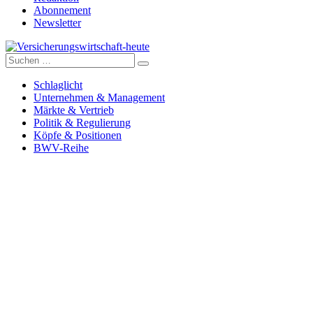
Abonnement
Newsletter
Suche
Versicherungswirtschaft-heute
nach:
Schlaglicht
Unternehmen & Management
Märkte & Vertrieb
Politik & Regulierung
Köpfe & Positionen
BWV-Reihe