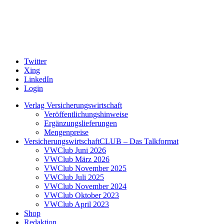
Twitter
Xing
LinkedIn
Login
Verlag Versicherungswirtschaft
Veröffentlichungshinweise
Ergänzungslieferungen
Mengenpreise
VersicherungswirtschaftCLUB – Das Talkformat
VWClub Juni 2026
VWClub März 2026
VWClub November 2025
VWClub Juli 2025
VWClub November 2024
VWClub Oktober 2023
VWClub April 2023
Shop
Redaktion