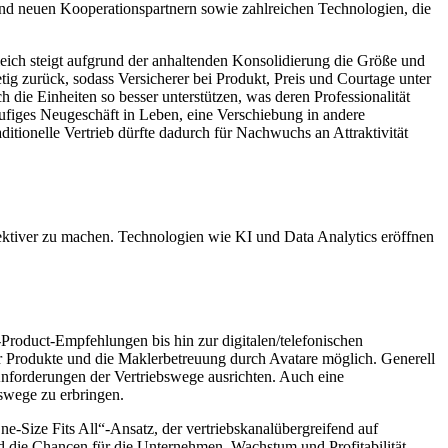
und neuen Kooperationspartnern sowie zahlreichen Technologien, die
eich steigt aufgrund der anhaltenden Konsolidierung die Größe und
ig zurück, sodass Versicherer bei Produkt, Preis und Courtage unter
die Einheiten so besser unterstützen, was deren Professionalität
ufiges Neugeschäft in Leben, eine Verschiebung in andere
itionelle Vertrieb dürfte dadurch für Nachwuchs an Attraktivität
fektiver zu machen. Technologien wie KI und Data Analytics eröffnen
roduct-Empfehlungen bis hin zur digitalen/telefonischen
er Produkte und die Maklerbetreuung durch Avatare möglich. Generell
Anforderungen der Vertriebswege ausrichten. Auch eine
bswege zu erbringen.
ne-Size Fits All“-Ansatz, der vertriebskanalübergreifend auf
ind die Chancen für die Unternehmen, Wachstum und Profitabilität