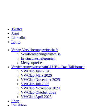
Twitter
Xing
LinkedIn
Login
Verlag Versicherungswirtschaft
Veröffentlichungshinweise
Ergänzungslieferungen
Mengenpreise
VersicherungswirtschaftCLUB – Das Talkformat
VWClub Juni 2026
VWClub März 2026
VWClub November 2025
VWClub Juli 2025
VWClub November 2024
VWClub Oktober 2023
VWClub April 2023
Shop
Redaktion