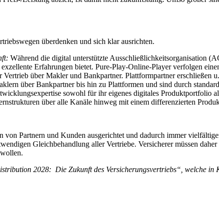
rtriebswegen überdenken und sich klar ausrichten.
ft:
Während die digital unterstützte Ausschließlichkeitsorganisation (AO
 exzellente Erfahrungen bietet. Pure-Play-Online-Player verfolgen eine
 Vertrieb über Makler und Bankpartner. Plattformpartner erschließen 
klern über Bankpartner bis hin zu Plattformen und sind durch standard
wicklungsexpertise sowohl für ihr eigenes digitales Produktportfolio a
strukturen über alle Kanäle hinweg mit einem differenzierten Produkt
von Partnern und Kunden ausgerichtet und dadurch immer vielfältiger.
notwendigen Gleichbehandlung aller Vertriebe. Versicherer müssen daher
 wollen.
istribution 2028: Die Zukunft des Versicherungsvertriebs“, welche 