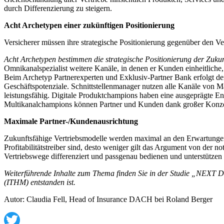
durch Differenzierung zu steigern.
Acht Archetypen einer zukünftigen Positionierung
Versicherer müssen ihre strategische Positionierung gegenüber den Ve
Acht Archetypen bestimmen die strategische Positionierung der Zukun
Omnikanalspezialist weitere Kanäle, in denen er Kunden einheitliche,
Beim Archetyp Partnerexperten und Exklusiv-Partner Bank erfolgt der
Geschäftspotenziale. Schnittstellenmanager nutzen alle Kanäle von Ma
leistungsfähig. Digitale Produktchampions haben eine ausgeprägte Ent
Multikanalchampions können Partner und Kunden dank großer Konzern
Maximale Partner-/Kundenausrichtung
Zukunftsfähige Vertriebsmodelle werden maximal an den Erwartungen 
Profitabilitätstreiber sind, desto weniger gilt das Argument von der 
Vertriebswege differenziert und passgenau bedienen und unterstützen
Weiterführende Inhalte zum Thema finden Sie in der Studie „NEXT D
(ITHM) entstanden ist.
Autor: Claudia Fell, Head of Insurance DACH bei Roland Berger