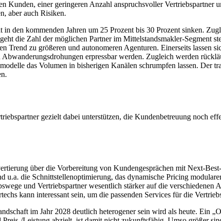
en Kunden, einer geringeren Anzahl anspruchsvoller Vertriebspartner 
en, aber auch Risiken.
t in den kommenden Jahren um 25 Prozent bis 30 Prozent sinken. Zugl
eht die Zahl der möglichen Partner im Mittelstandsmakler-Segment stet
n Trend zu größeren und autonomeren Agenturen. Einerseits lassen sich 
urch Abwanderungsdrohungen erpressbar werden. Zugleich werden rücklä
smodelle das Volumen in bisherigen Kanälen schrumpfen lassen. Der trad
en.
riebspartner gezielt dabei unterstützen, die Kundenbetreuung noch ef
rtierung über die Vorbereitung von Kundengesprächen mit Next-Best-P
d u.a. die Schnittstellenoptimierung, das dynamische Pricing modular
swege und Vertriebspartner wesentlich stärker auf die verschiedenen 
techs kann interessant sein, um die passenden Services für die Vertrie
ndschaft im Jahr 2028 deutlich heterogener sein wird als heute. Ein „O
 Preis-/Leistung abzielt, ist damit nicht zukunftsfähig. Umso größer s