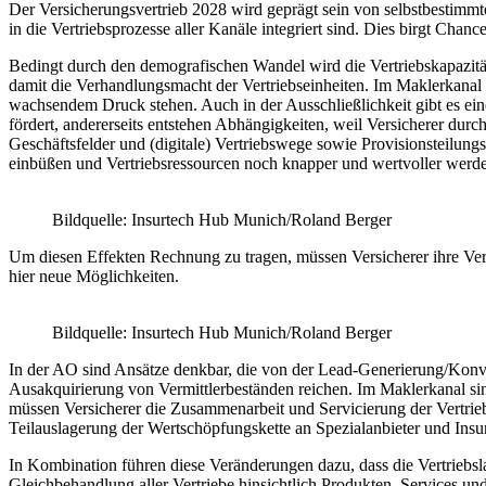
Der Versicherungsvertrieb 2028 wird geprägt sein von selbstbestimmt
in die Vertriebsprozesse aller Kanäle integriert sind. Dies birgt Chanc
Bedingt durch den demografischen Wandel wird die Vertriebskapazitä
damit die Verhandlungsmacht der Vertriebseinheiten. Im Maklerkanal g
wachsendem Druck stehen. Auch in der Ausschließlichkeit gibt es eine
fördert, andererseits entstehen Abhängigkeiten, weil Versicherer d
Geschäftsfelder und (digitale) Vertriebswege sowie Provisionsteilung
einbüßen und Vertriebsressourcen noch knapper und wertvoller werd
Bildquelle: Insurtech Hub Munich/Roland Berger
Um diesen Effekten Rechnung zu tragen, müssen Versicherer ihre Vert
hier neue Möglichkeiten.
Bildquelle: Insurtech Hub Munich/Roland Berger
In der AO sind Ansätze denkbar, die von der Lead-Generierung/Konve
Ausakquirierung von Vermittlerbeständen reichen. Im Maklerkanal sin
müssen Versicherer die Zusammenarbeit und Servicierung der Vertrieb
Teilauslagerung der Wertschöpfungskette an Spezialanbieter und Insur
In Kombination führen diese Veränderungen dazu, dass die Vertriebsla
Gleichbehandlung aller Vertriebe hinsichtlich Produkten, Services und