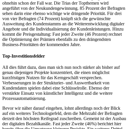
ohnehin schon der Fall war. Die Trias der Topthemen wird
angeführt von der Neukundengewinnung. 85 Prozent der Befragten
sehen darin eine ebenso wichtige wie dringende Priorität. Für drei
von vier Befragten (74 Prozent) knüpft sich die gewünschte
Ausweitung des Kundenstamms an die Weiterentwicklung digitaler
Angebote und die Individualisierung der Kundenleistungen. Hinzu
kommt die Preisgestaltung: Fast jeder Zweite (46 Prozent) rechnet
die Optimierung der Prämien ebenfalls zu den drängendsten
Business-Prioritäten der kommenden Jahre.
Top-Investitionsfelder
All dies führt dazu, dass man sich nun noch stärker als bisher auf
genau diejenigen Projekte konzentriert, die einen möglichst
kurzfristigen Nutzen für das Kerngeschäft versprechen.
Verbesserungen in der Strukturier- und Auswertbarkeit von
Kundendaten spielen dabei eine Schlüsselrolle. Ebenso der
verstärkte Einsatz von künstlicher Intelligenz und die weitere
Prozessautomatisierung.
Bevor wir näher darauf eingehen, lohnt allerdings noch der Blick
auf ein weiteres Technologiefeld, dem die Mehrzahl der Befragten
derzeit den höchsten Reifegrad zuschreiben. Gemeint ist der Ausbau
der digitalen Bezahlkanäle. Fast jeder Zweite (46%) berichtet hier
bereits über die Umsetzung kleinerer Projekte. Ein weiteres Drittel