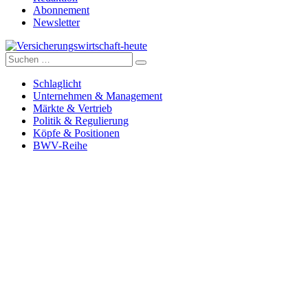
Abonnement
Newsletter
Suche
Versicherungswirtschaft-heute
nach:
Schlaglicht
Unternehmen & Management
Märkte & Vertrieb
Politik & Regulierung
Köpfe & Positionen
BWV-Reihe