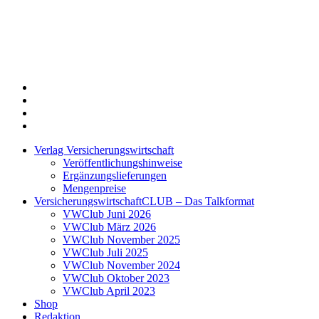
Twitter
Xing
LinkedIn
Login
Verlag Versicherungswirtschaft
Veröffentlichungshinweise
Ergänzungslieferungen
Mengenpreise
VersicherungswirtschaftCLUB – Das Talkformat
VWClub Juni 2026
VWClub März 2026
VWClub November 2025
VWClub Juli 2025
VWClub November 2024
VWClub Oktober 2023
VWClub April 2023
Shop
Redaktion