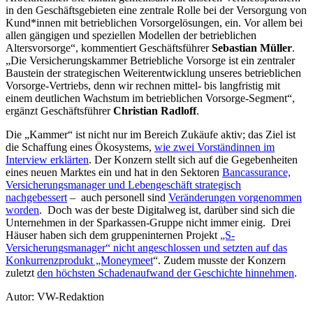
in den Geschäftsgebieten eine zentrale Rolle bei der Versorgung von
Kund*innen mit betrieblichen Vorsorgelösungen, ein. Vor allem bei
allen gängigen und speziellen Modellen der betrieblichen
Altersvorsorge“, kommentiert Geschäftsführer
Sebastian Müller
.
„Die Versicherungskammer Betriebliche Vorsorge ist ein zentraler
Baustein der strategischen Weiterentwicklung unseres betrieblichen
Vorsorge-Vertriebs, denn wir rechnen mittel- bis langfristig mit
einem deutlichen Wachstum im betrieblichen Vorsorge-Segment“,
ergänzt Geschäftsführer
Christian Radloff
.
Die „Kammer“ ist nicht nur im Bereich Zukäufe aktiv; das Ziel ist
die Schaffung eines Ökosystems,
wie zwei Vorständinnen im
Interview erklärten
. Der Konzern stellt sich auf die Gegebenheiten
eines neuen Marktes ein und hat in den Sektoren
Bancassurance,
Versicherungsmanager und Lebengeschäft strategisch
nachgebessert
– auch personell sind
Veränderungen vorgenommen
worden
. Doch was der beste Digitalweg ist, darüber sind sich die
Unternehmen in der Sparkassen-Gruppe nicht immer einig. Drei
Häuser haben sich dem gruppeninternen Projekt
„S-
Versicherungsmanager“ nicht angeschlossen und setzten auf das
Konkurrenzprodukt „Moneymeet
“. Zudem musste der Konzern
zuletzt
den höchsten Schadenaufwand der Geschichte hinnehmen
.
Autor: VW-Redaktion