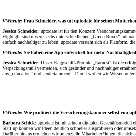
VWheute
: Frau Schneider, was tut uptodate für seinen Mutterk
Jessica Schneider
: uptodate ist für den Konzern Versicherungskamm
Highlight sind unsere sechs unterschiedlichen „Green Boxes“ mit na
einfach nachhaltiger zu leben. uptodate versteht sich als Plattform, d
VWheute
:
Sie haben eine App entwickelt für mehr Nachhaltigkeit
Jessica Schneider
: Unser Flaggschiff-Produkt „Earnest“ ist die erfo
Verpackungsmüll vermeiden, sich gesünder und nachhaltiger ernähren
aus „education“ und „entertainment“. Damit wollen wir Wissen unterha
VWheute
:
Wie profitiert die Versicherungskammer selbst von up
Barbara Schick
: uptodate ist mit seinem digitalen Geschäftsmodell
Start-up können wir Ideen deutlich schneller ausprobieren oder umsetz
Darüber hinaus erreichen wir potenzielle Mitarbeiter*innen, die sich