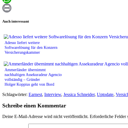
WhatsApp
Print
Auch interessant
Adesso liefert weitere
Softwarelösung für den Konzern
Versicherungskammer
Ammerländer übernimmt
nachhaltigen Assekuradeur Agencio
vollständig – Gründer
Holger Koppius geht von Bord
Schlagwörter:
Earnest
,
Interview
,
Jessica Schneider
,
Uptodate
,
Versi
Schreibe einen Kommentar
Deine E-Mail-Adresse wird nicht veröffentlicht.
Erforderliche Felder 