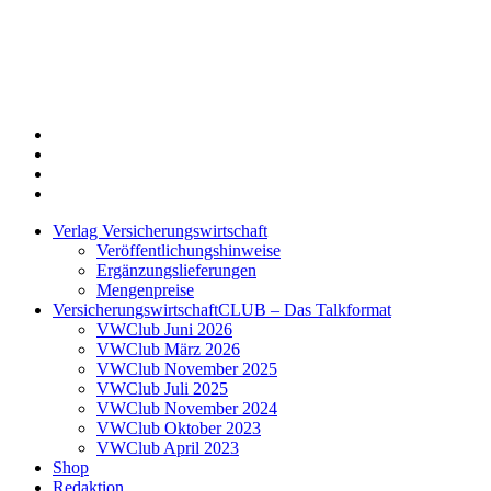
Twitter
Xing
LinkedIn
Login
Verlag Versicherungswirtschaft
Veröffentlichungshinweise
Ergänzungslieferungen
Mengenpreise
VersicherungswirtschaftCLUB – Das Talkformat
VWClub Juni 2026
VWClub März 2026
VWClub November 2025
VWClub Juli 2025
VWClub November 2024
VWClub Oktober 2023
VWClub April 2023
Shop
Redaktion