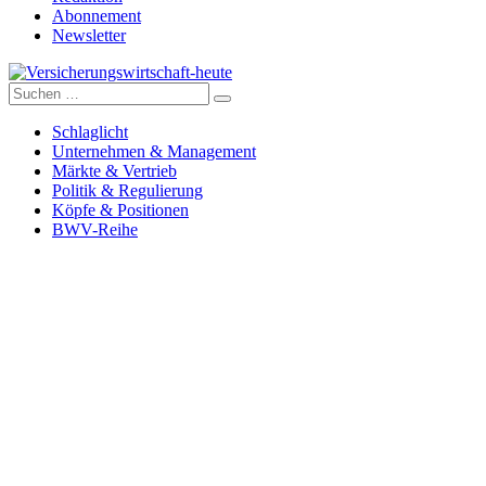
Abonnement
Newsletter
Suche
Versicherungswirtschaft-heute
nach:
Schlaglicht
Unternehmen & Management
Märkte & Vertrieb
Politik & Regulierung
Köpfe & Positionen
BWV-Reihe