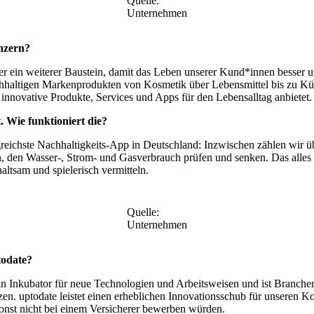
Quelle:
Unternehmen
onzern?
er ein weiterer Baustein, damit das Leben unserer Kund*innen besser 
chhaltigen Markenprodukten von Kosmetik über Lebensmittel bis zu Küch
ie innovative Produkte, Services und Apps für den Lebensalltag anbietet.
. Wie funktioniert die?
lgreichste Nachhaltigkeits-App in Deutschland: Inzwischen zählen wir üb
, den Wasser-, Strom- und Gasverbrauch prüfen und senken. Das alles
ltsam und spielerisch vermitteln.
Quelle:
Unternehmen
todate?
 ein Inkubator für neue Technologien und Arbeitsweisen und ist Branch
en. uptodate leistet einen erheblichen Innovationsschub für unseren Ko
 sonst nicht bei einem Versicherer bewerben würden.