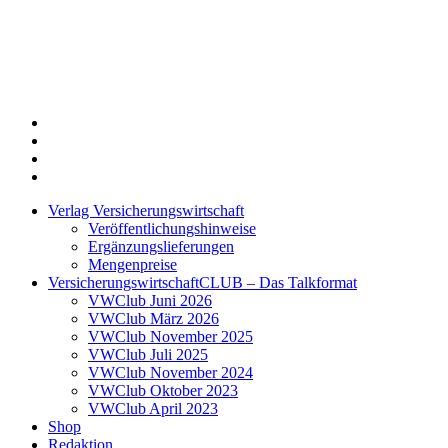
Twitter
Xing
LinkedIn
Login
Verlag Versicherungswirtschaft
Veröffentlichungshinweise
Ergänzungslieferungen
Mengenpreise
VersicherungswirtschaftCLUB – Das Talkformat
VWClub Juni 2026
VWClub März 2026
VWClub November 2025
VWClub Juli 2025
VWClub November 2024
VWClub Oktober 2023
VWClub April 2023
Shop
Redaktion