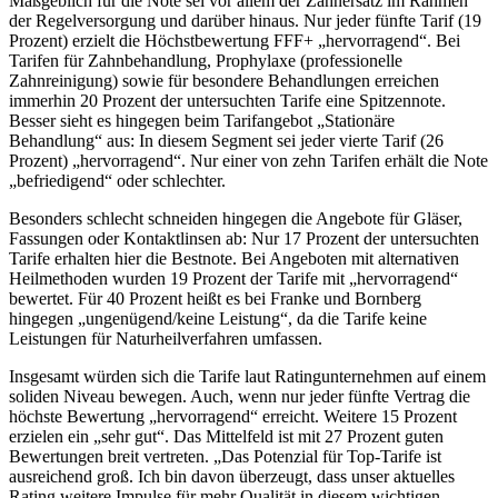
Maßgeblich für die Note sei vor allem der Zahnersatz im Rahmen
der Regelversorgung und darüber hinaus. Nur jeder fünfte Tarif (19
Prozent) erzielt die Höchstbewertung FFF+ „hervorragend“. Bei
Tarifen für Zahnbehandlung, Prophylaxe (professionelle
Zahnreinigung) sowie für besondere Behandlungen erreichen
immerhin 20 Prozent der untersuchten Tarife eine Spitzennote.
Besser sieht es hingegen beim Tarifangebot „Stationäre
Behandlung“ aus: In diesem Segment sei jeder vierte Tarif (26
Prozent) „hervorragend“. Nur einer von zehn Tarifen erhält die Note
„befriedigend“ oder schlechter.
Besonders schlecht schneiden hingegen die Angebote für Gläser,
Fassungen oder Kontaktlinsen ab: Nur 17 Prozent der untersuchten
Tarife erhalten hier die Bestnote. Bei Angeboten mit alternativen
Heilmethoden wurden 19 Prozent der Tarife mit „hervorragend“
bewertet. Für 40 Prozent heißt es bei Franke und Bornberg
hingegen „ungenügend/keine Leistung“, da die Tarife keine
Leistungen für Naturheilverfahren umfassen.
Insgesamt würden sich die Tarife laut Ratingunternehmen auf einem
soliden Niveau bewegen. Auch, wenn nur jeder fünfte Vertrag die
höchste Bewertung „hervorragend“ erreicht. Weitere 15 Prozent
erzielen ein „sehr gut“. Das Mittelfeld ist mit 27 Prozent guten
Bewertungen breit vertreten. „Das Potenzial für Top-Tarife ist
ausreichend groß. Ich bin davon überzeugt, dass unser aktuelles
Rating weitere Impulse für mehr Qualität in diesem wichtigen