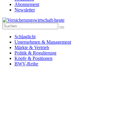
Abonnement
Newsletter
Suche
Versicherungswirtschaft-heute
nach:
Schlaglicht
Unternehmen & Management
Märkte & Vertrieb
Politik & Regulierung
Köpfe & Positionen
BWV-Reihe