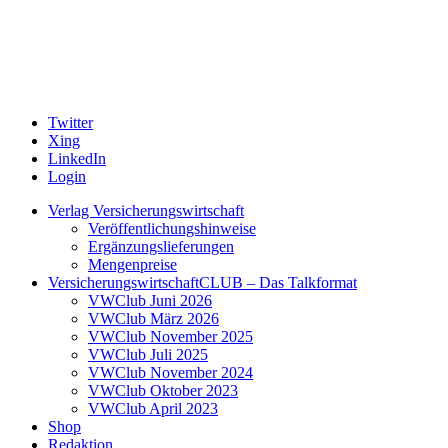
Twitter
Xing
LinkedIn
Login
Verlag Versicherungswirtschaft
Veröffentlichungshinweise
Ergänzungslieferungen
Mengenpreise
VersicherungswirtschaftCLUB – Das Talkformat
VWClub Juni 2026
VWClub März 2026
VWClub November 2025
VWClub Juli 2025
VWClub November 2024
VWClub Oktober 2023
VWClub April 2023
Shop
Redaktion