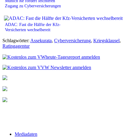
Munich Re fordert leichteren
Zugang zu Cyberversicherungen
ADAC: Fast die Hälfte der Kfz-
Versicherten wechselbereit
Schlagwörter:
Assekurata
,
Cyberversicherung
,
Kriegsklausel
,
Ratingagentur
Mediadaten