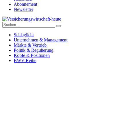
Abonnement
Newsletter
Suche
Versicherungswirtschaft-heute
nach:
Schlaglicht
Unternehmen & Management
Märkte & Vertrieb
Politik & Regulierung
Köpfe & Positionen
BWV-Reihe