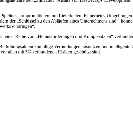
hungsakteure den „Shift Left“-Ansatz von DevSecOps (Development, S
ipelines kompromittieren, um Lieferketten, Kubernetes-Umgebungen un
lern der „Schlüssel zu den Abläufen eines Unternehmens sind“, könne
werks eindringen“.
mit einer Reihe von „Herausforderungen und Komplexitäten“ verbunde
edrohungsakteure anfällige Verbindungen ausnutzen und intelligente G
e vor allen mit 5G verbundenen Risiken geschützt sind.