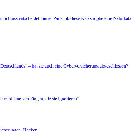
icherungen
,
Hacker