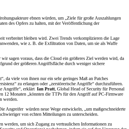
edrohungsakteure ebnen würden, um „Ziele für große Auszahlungen
en des Opfers zu halten, mit der Veröffentlichung der
it verbreitet bleiben wird. Zwei Trends verkomplizieren die Lage
wenden, wie z. B. die Exfiltration von Daten, um sie als Waffe
wir sagen voraus, dass die Cloud ein größeres Ziel werden wird, da
rund der größeren Angriffsfläche durch weniger sichere
“, da viele von ihnen nur ein sehr geringes Maß an Patches
sistenz“ zu erlangen oder „zerstörerische Angriffe“ durchzuführen.
e Angriffe“, erklärt
Ian Pratt
, Global Head of Security für Personal
sten 12 Monaten „könnten die TTPs für den Angriff auf PC-Firmware
en werden.
. Die Angreifer würden neue Wege entwickeln, „um maßgeschneiderte
 schwieriger von echten Mitteilungen zu unterscheiden.
n werden, um sich Zugang zu vertraulichen Informationen zu