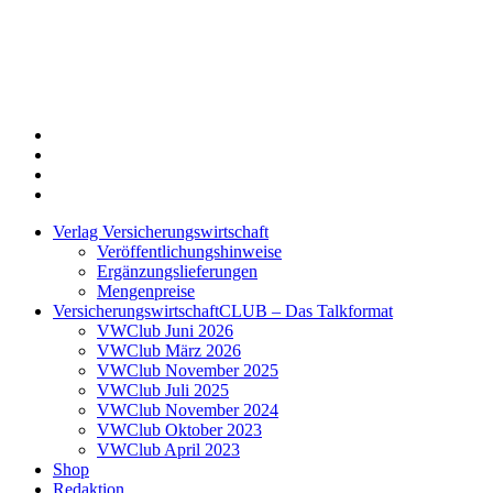
Twitter
Xing
LinkedIn
Login
Verlag Versicherungswirtschaft
Veröffentlichungshinweise
Ergänzungslieferungen
Mengenpreise
VersicherungswirtschaftCLUB – Das Talkformat
VWClub Juni 2026
VWClub März 2026
VWClub November 2025
VWClub Juli 2025
VWClub November 2024
VWClub Oktober 2023
VWClub April 2023
Shop
Redaktion