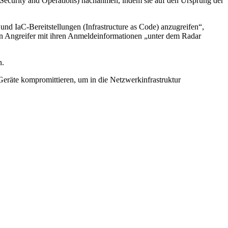
ecurity and Operations) nachahmen, indem sie auf den Ursprung der
d IaC-Bereitstellungen (Infrastructure as Code) anzugreifen“,
n Angreifer mit ihren Anmeldeinformationen „unter dem Radar
n.
eräte kompromittieren, um in die Netzwerkinfrastruktur