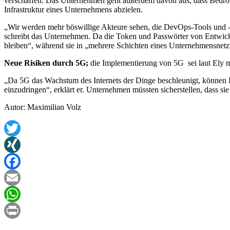
verschaffen. Das Unternehmen geht außerdem davon aus, dass Bedro
Infrastruktur eines Unternehmens abzielen.
„Wir werden mehr böswillige Akteure sehen, die DevOps-Tools und -P
schreibt das Unternehmen. Da die Token und Passwörter von Entwick
bleiben“, während sie in „mehrere Schichten eines Unternehmensnetz
Neue Risiken durch 5G;
die Implementierung von 5G sei laut Ely 
„Da 5G das Wachstum des Internets der Dinge beschleunigt, können B
einzudringen“, erklärt er. Unternehmen müssten sicherstellen, dass si
Autor: Maximilian Volz
Twitter
XING
Facebook
Email
WhatsApp
Print