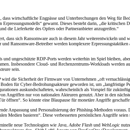
n, dass wirtschaftliche Engpässe und Unterbrechungen den Weg für B
rpressungsmodells“ gewarnt. Dieses besteht darin, „die kritischen Dat
nd die Lieferkette des Opfers oder Partneranbieter anzugreifen.“
ert, dass sich Ransomware auch in diesem Jahr weiterentwickeln und we
r und Ransomware-Betreiber werden komplexere Erpressungstaktiken an
 und ungeschützte RDP-Ports werden weiterhin im Spiel bleiben, aber 
hmen. Insbesondere Cloud- und Rechenzentrums-Workloads werden aufg
eure sein.
 wird die Sicherheit der Firmware von Unternehmen „oft vernachlässigt
n Boden für Cyber-Bedrohungsakteure geworden ist, um „langfristige Per
urationen auskundschafteten, wahrscheinlich als Vorspiel für zukünftig
 von Angriffen nur von nationalen Akteuren genutzt. Aber in den näch
Tür öffnen“. So könnte eine Blaupause für monetäre Angriffe geschaff
mende Anpassung und Personalisierung der Phishing-Methoden voraus
ialen Medien basieren“. Diese verbesserten persönlichen Angriffe seien
iminelle neue Technologien wie
Java
,
Adobe Flash
und
WebLogic
nutze