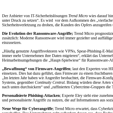
Der Anbieter von IT-Sicherheitslösungen
Trend Micro
wies darauf hi
unter Druck zu setzen“. Es wird vor dem Aufkommen des „vierfachen E
Sicherheitsverletzung zu drohen, die Kunden des Opfers anzugreifen u
Die Evolution der Ransomware-Angriffe;
Trend Micro prognostizi
zusätzlich: Moderne Ransomware wird immer gezielter und auffällige
einzusetzen.
„Häufig genutzte Angriffsvektoren wie VPNs, Spear-Phishing-E-Mails
immer mehr Unternehmen ihre Daten migrieren“, erklärt das Unterne
Heimarbeitsumgebungen die „Haupt-Spielwiese“ für Ransomware-Akt
„Bewaffnung“ von Firmware-Angriffen
; laut den Experten von HP
einsetzen. Dies hat dazu geführt, dass Firmware zu einem fruchtbare
„Im letzten Jahr haben wir Angreifer beobachtet, die Firmware-Konfig
Systems, gegenüber
Continuity Central
. Bislang würden diese Arten
nach unten durchsickern“ und „raffinierten Cybercrime-Gruppen die 
Personalisierte Phishing-Attacken
; Experte Eley sieht eine zuneh
und personalisierte Angriffe zu nutzen, die auf Informationen aus soz
Neue Wege für Cyberangriffe
; Trend Micro erwartet, dass Cyberkr