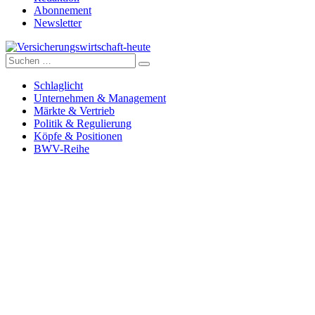
Abonnement
Newsletter
Suche
Versicherungswirtschaft-heute
nach:
Schlaglicht
Unternehmen & Management
Märkte & Vertrieb
Politik & Regulierung
Köpfe & Positionen
BWV-Reihe