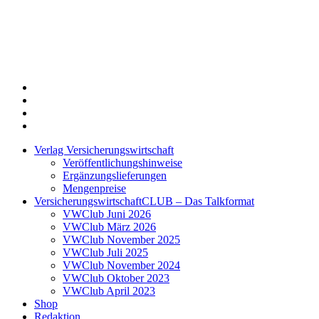
Twitter
Xing
LinkedIn
Login
Verlag Versicherungswirtschaft
Veröffentlichungshinweise
Ergänzungslieferungen
Mengenpreise
VersicherungswirtschaftCLUB – Das Talkformat
VWClub Juni 2026
VWClub März 2026
VWClub November 2025
VWClub Juli 2025
VWClub November 2024
VWClub Oktober 2023
VWClub April 2023
Shop
Redaktion