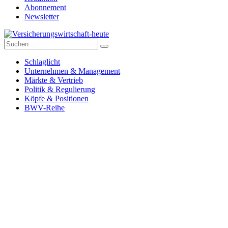
Abonnement
Newsletter
Suche
Versicherungswirtschaft-heute
nach:
Schlaglicht
Unternehmen & Management
Märkte & Vertrieb
Politik & Regulierung
Köpfe & Positionen
BWV-Reihe