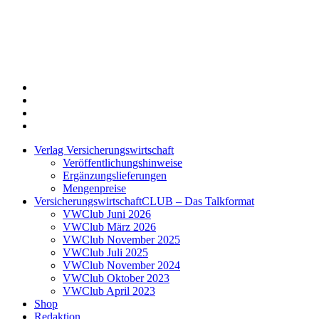
Twitter
Xing
LinkedIn
Login
Verlag Versicherungswirtschaft
Veröffentlichungshinweise
Ergänzungslieferungen
Mengenpreise
VersicherungswirtschaftCLUB – Das Talkformat
VWClub Juni 2026
VWClub März 2026
VWClub November 2025
VWClub Juli 2025
VWClub November 2024
VWClub Oktober 2023
VWClub April 2023
Shop
Redaktion