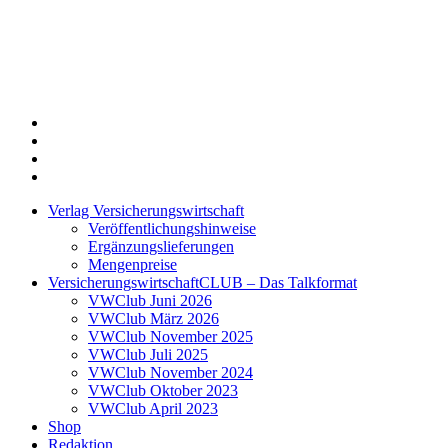
Twitter
Xing
LinkedIn
Login
Verlag Versicherungswirtschaft
Veröffentlichungshinweise
Ergänzungslieferungen
Mengenpreise
VersicherungswirtschaftCLUB – Das Talkformat
VWClub Juni 2026
VWClub März 2026
VWClub November 2025
VWClub Juli 2025
VWClub November 2024
VWClub Oktober 2023
VWClub April 2023
Shop
Redaktion