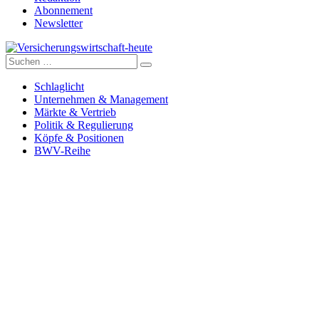
Abonnement
Newsletter
Suche
Versicherungswirtschaft-heute
nach:
Schlaglicht
Unternehmen & Management
Märkte & Vertrieb
Politik & Regulierung
Köpfe & Positionen
BWV-Reihe