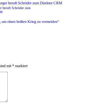
r beruft Schröder zum
RM
sind mit
*
markiert