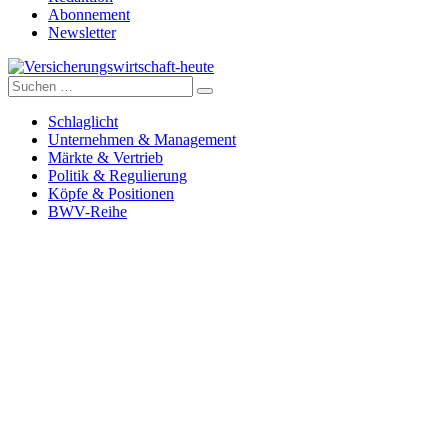
Abonnement
Newsletter
Suche
Versicherungswirtschaft-heute
nach:
Schlaglicht
Unternehmen & Management
Märkte & Vertrieb
Politik & Regulierung
Köpfe & Positionen
BWV-Reihe