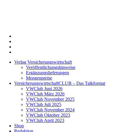
Twitter
Xing
LinkedIn
Login
Verlag Versicherungswirtschaft
Veröffentlichungshinweise
Ergänzungslieferungen
Mengenpreise
VersicherungswirtschaftCLUB – Das Talkformat
VWClub Juni 2026
VWClub März 2026
VWClub November 2025
VWClub Juli 2025
VWClub November 2024
VWClub Oktober 2023
VWClub April 2023
Shop
Redaktion