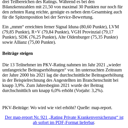
drei Teilbereichen des Ratings. Während es bei den
Bilanzkennzahlen mit 21,50 von maximal 30 Punkten nur noch für
den zehnten Rang reichte, genügte es neben dem Gesamtsieg auch
für die Spitzenposition bei der Service-Bewertung.
Ein „mmm“ erreichten ferner Signal Iduna (80,60 Punkte), LVM
(79,85 Punkte), R+V (79,84 Punkte), VGH Provinzial (79,17
Punkte), SDK (76,25 Punkte), Alte Oldenburger (75,35 Punkte)
sowie Allianz (75,00 Punkte).
Beiträge steigen
Die 13 Teilnehmer im PKV-Rating nahmen im Jahr 2021 „wieder
umfangreiche Beitragserhöhungen“ vor. Im untersuchten Zeitraum
der Jahre 2000 bis 2021 lag die durchschnittliche Beitragserhöhung
in der Beispielrechnung des Angestellten im Branchenschnitt bei
knapp 3,9%. Zum Jahresbeginn 2021 wurde der Beitrag
durchschnittlich um knapp 6,0% erhöht (Vorjahr: 3,2%).
PKV-Beiträge: Wo wird wie viel erhöht? Quelle: map-report.
Der map-report Nr. 921 „Rating Private Krankenversicherung“ ist
ab sofort im PDF-Format lieferbar
.