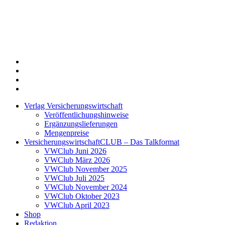
Twitter
Xing
LinkedIn
Login
Verlag Versicherungswirtschaft
Veröffentlichungshinweise
Ergänzungslieferungen
Mengenpreise
VersicherungswirtschaftCLUB – Das Talkformat
VWClub Juni 2026
VWClub März 2026
VWClub November 2025
VWClub Juli 2025
VWClub November 2024
VWClub Oktober 2023
VWClub April 2023
Shop
Redaktion