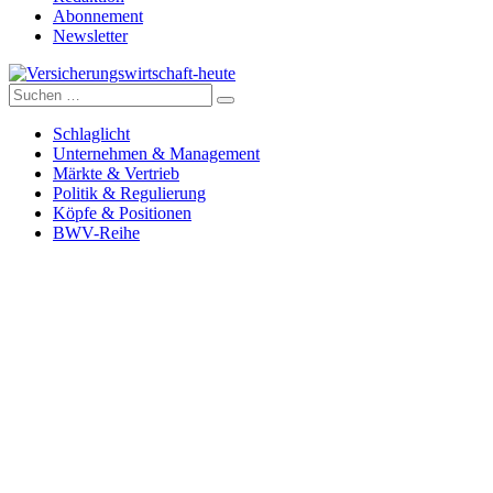
Abonnement
Newsletter
Suche
Versicherungswirtschaft-heute
nach:
Schlaglicht
Unternehmen & Management
Märkte & Vertrieb
Politik & Regulierung
Köpfe & Positionen
BWV-Reihe