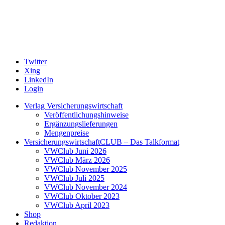
Twitter
Xing
LinkedIn
Login
Verlag Versicherungswirtschaft
Veröffentlichungshinweise
Ergänzungslieferungen
Mengenpreise
VersicherungswirtschaftCLUB – Das Talkformat
VWClub Juni 2026
VWClub März 2026
VWClub November 2025
VWClub Juli 2025
VWClub November 2024
VWClub Oktober 2023
VWClub April 2023
Shop
Redaktion