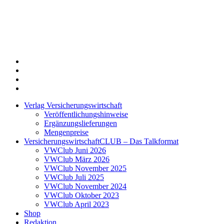
Twitter
Xing
LinkedIn
Login
Verlag Versicherungswirtschaft
Veröffentlichungshinweise
Ergänzungslieferungen
Mengenpreise
VersicherungswirtschaftCLUB – Das Talkformat
VWClub Juni 2026
VWClub März 2026
VWClub November 2025
VWClub Juli 2025
VWClub November 2024
VWClub Oktober 2023
VWClub April 2023
Shop
Redaktion