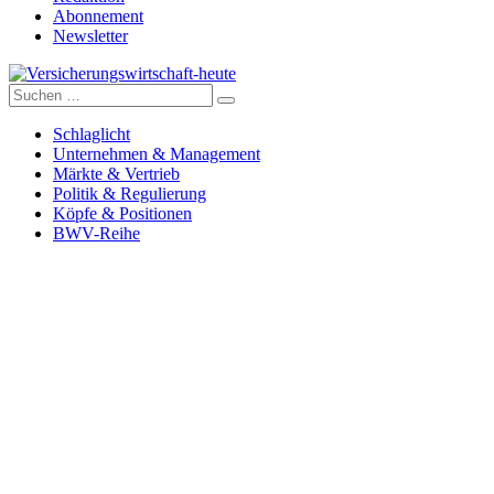
Abonnement
Newsletter
Suche
Versicherungswirtschaft-heute
nach:
Schlaglicht
Unternehmen & Management
Märkte & Vertrieb
Politik & Regulierung
Köpfe & Positionen
BWV-Reihe