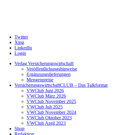
Twitter
Xing
LinkedIn
Login
Verlag Versicherungswirtschaft
Veröffentlichungshinweise
Ergänzungslieferungen
Mengenpreise
VersicherungswirtschaftCLUB – Das Talkformat
VWClub Juni 2026
VWClub März 2026
VWClub November 2025
VWClub Juli 2025
VWClub November 2024
VWClub Oktober 2023
VWClub April 2023
Shop
Redaktion