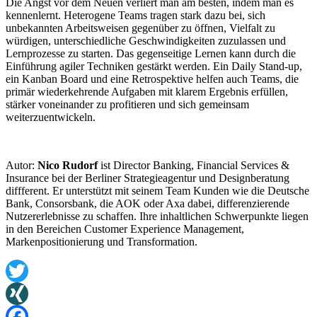
Die Angst vor dem Neuen verliert man am besten, indem man es
kennenlernt. Heterogene Teams tragen stark dazu bei, sich
unbekannten Arbeitsweisen gegenüber zu öffnen, Vielfalt zu
würdigen, unterschiedliche Geschwindigkeiten zuzulassen und
Lernprozesse zu starten. Das gegenseitige Lernen kann durch die
Einführung agiler Techniken gestärkt werden. Ein Daily Stand-up,
ein Kanban Board und eine Retrospektive helfen auch Teams, die
primär wiederkehrende Aufgaben mit klarem Ergebnis erfüllen,
stärker voneinander zu profitieren und sich gemeinsam
weiterzuentwickeln.
Autor:
Nico Rudorf
ist Director Banking, Financial Services &
Insurance bei der Berliner Strategieagentur und Designberatung
diffferent. Er unterstützt mit seinem Team Kunden wie die Deutsche
Bank, Consorsbank, die AOK oder Axa dabei, differenzierende
Nutzererlebnisse zu schaffen. Ihre inhaltlichen Schwerpunkte liegen
in den Bereichen Customer Experience Management,
Markenpositionierung und Transformation.
Twitter
XING