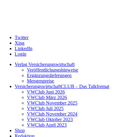
Twitter
Xing
LinkedIn
Login
Verlag Versicherungswirtschaft
Veröffentlichungshinweise
Ergänzungslieferungen
Mengenpreise
VersicherungswirtschaftCLUB – Das Talkformat
VWClub Juni 2026
VWClub März 2026
VWClub November 2025
VWClub Juli 2025
VWClub November 2024
VWClub Oktober 2023
VWClub April 2023
Shop
Redaktion