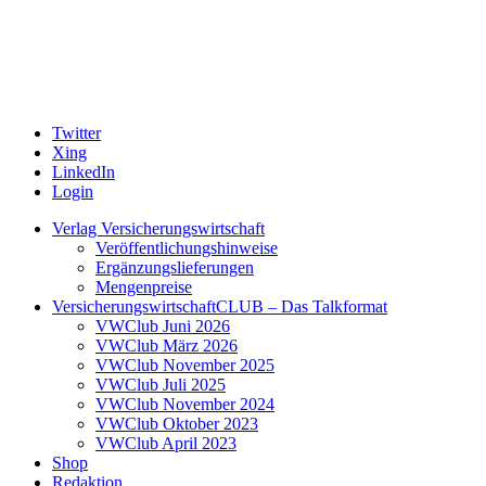
Twitter
Xing
LinkedIn
Login
Verlag Versicherungswirtschaft
Veröffentlichungshinweise
Ergänzungslieferungen
Mengenpreise
VersicherungswirtschaftCLUB – Das Talkformat
VWClub Juni 2026
VWClub März 2026
VWClub November 2025
VWClub Juli 2025
VWClub November 2024
VWClub Oktober 2023
VWClub April 2023
Shop
Redaktion