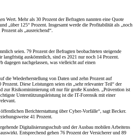
gen Wert. Mehr als 30 Prozent der Befragten nannten eine Quote
nd „über 125“ Prozent. Insgesamt werde die Profitabilität als „noch
 Prozent als „ausreichend“.
mlich seien. 79 Prozent der Befragten beobachteten steigende
r langfristig auskömmlich, sind es 2021 nur noch 14 Prozent.
b dagegen nachgelassen, was vielleicht auf einen
auf die Wiederherstellung von Daten und zehn Prozent auf
rozent. Diese Leistungen seien ein „sehr relevanter Teil“ der
und zur Risikominimierung oft nur für große Kunden. „Prävention ist
htigste Unterstützungsleistung ist die IT-Forensik mit einer
elevant.
fentlichen Berichterstattung über Cyber-Vorfälle“, sagt Becker.
beziehungsweise 41 Prozent.
ergehende Digitalisierungsschub und der Ausbau mobilen Arbeitens
tz auswirkt. Entsprechend gehen 76 Prozent der Versicherer und 89