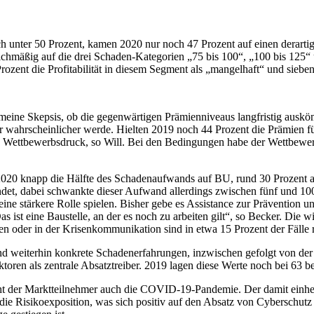
h unter 50 Prozent, kamen 2020 nur noch 47 Prozent auf einen derarti
ichmäßig auf die drei Schaden-Kategorien „75 bis 100“, „100 bis 125“ u
rozent die Profitabilität in diesem Segment als „mangelhaft“ und sieben
meine Skepsis, ob die gegenwärtigen Prämienniveaus langfristig ausköm
 wahrscheinlicher werde. Hielten 2019 noch 44 Prozent die Prämien fü
en Wettbewerbsdruck, so Will. Bei den Bedingungen habe der Wettbewer
l 2020 knapp die Hälfte des Schadenaufwands auf BU, rund 30 Prozent 
t, dabei schwankte dieser Aufwand allerdings zwischen fünf und 100 P
 eine stärkere Rolle spielen. Bisher gebe es Assistance zur Prävention 
st eine Baustelle, an der es noch zu arbeiten gilt“, so Becker. Die wic
 oder in der Krisenkommunikation sind in etwa 15 Prozent der Fälle r
 weiterhin konkrete Schadenerfahrungen, inzwischen gefolgt von der öf
toren als zentrale Absatztreiber. 2019 lagen diese Werte noch bei 63 
icht der Marktteilnehmer auch die COVID-19-Pandemie. Der damit einh
ch die Risikoexposition, was sich positiv auf den Absatz von Cyberschu