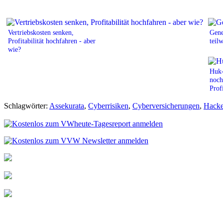
Vertriebskosten senken,
Gene
Profitabilität hochfahren - aber
teil
wie?
Huk-
noch
Profi
Schlagwörter:
Assekurata
,
Cyberrisiken
,
Cyberversicherungen
,
Hacke