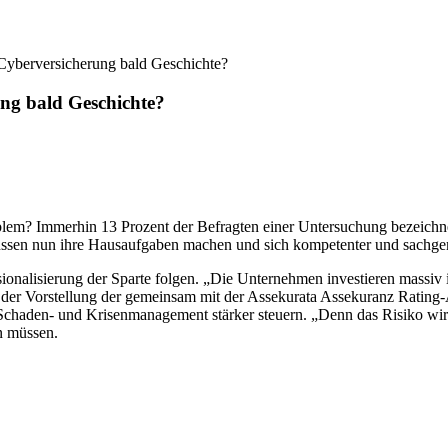
: Cyberversicherung bald Geschichte?
ung bald Geschichte?
m? Immerhin 13 Prozent der Befragten einer Untersuchung bezeichneten
n müssen nun ihre Hausaufgaben machen und sich kompetenter und sachge
nalisierung der Sparte folgen. „Die Unternehmen investieren massiv i
ei der Vorstellung der gemeinsam mit der Assekurata Assekuranz Ratin
 Schaden- und Krisenmanagement stärker steuern. „Denn das Risiko wird
n müssen.