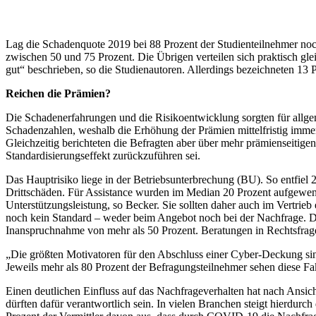
Lag die Schadenquote 2019 bei 88 Prozent der Studienteilnehmer noc
zwischen 50 und 75 Prozent. Die Übrigen verteilen sich praktisch gle
gut“ beschrieben, so die Studienautoren. Allerdings bezeichneten 13 P
Reichen die Prämien?
Die Schadenerfahrungen und die Risikoentwicklung sorgten für allge
Schadenzahlen, weshalb die Erhöhung der Prämien mittelfristig immer
Gleichzeitig berichteten die Befragten aber über mehr prämienseitig
Standardisierungseffekt zurückzuführen sei.
Das Hauptrisiko liege in der Betriebsunterbrechung (BU). So entfie
Drittschäden. Für Assistance wurden im Median 20 Prozent aufgewende
Unterstützungsleistung, so Becker. Sie sollten daher auch im Vertrieb
noch kein Standard – weder beim Angebot noch bei der Nachfrage. Das i
Inanspruchnahme von mehr als 50 Prozent. Beratungen in Rechtsfragen
„Die größten Motivatoren für den Abschluss einer Cyber-Deckung sind
Jeweils mehr als 80 Prozent der Befragungsteilnehmer sehen diese Fak
Einen deutlichen Einfluss auf das Nachfrageverhalten hat nach Ans
dürften dafür verantwortlich sein. In vielen Branchen steigt hierdur