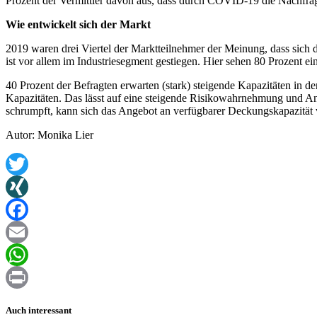
Prozent der Vermittler davon aus, dass durch COVID-19 die Nachfrage
Wie entwickelt sich der Markt
2019 waren drei Viertel der Marktteilnehmer der Meinung, dass sich
ist vor allem im Industriesegment gestiegen. Hier sehen 80 Prozent 
40 Prozent der Befragten erwarten (stark) steigende Kapazitäten in 
Kapazitäten. Das lässt auf eine steigende Risikowahrnehmung und Ans
schrumpft, kann sich das Angebot an verfügbarer Deckungskapazität vo
Autor: Monika Lier
Twitter
XING
Facebook
Email
WhatsApp
Print
Auch interessant