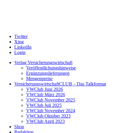
Twitter
Xing
LinkedIn
Login
Verlag Versicherungswirtschaft
Veröffentlichungshinweise
Ergänzungslieferungen
Mengenpreise
VersicherungswirtschaftCLUB – Das Talkformat
VWClub Juni 2026
VWClub März 2026
VWClub November 2025
VWClub Juli 2025
VWClub November 2024
VWClub Oktober 2023
VWClub April 2023
Shop
Redaktion