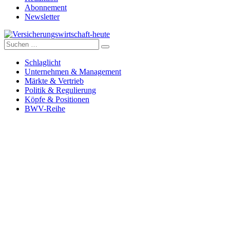
Abonnement
Newsletter
Suche
Versicherungswirtschaft-heute
nach:
Schlaglicht
Unternehmen & Management
Märkte & Vertrieb
Politik & Regulierung
Köpfe & Positionen
BWV-Reihe