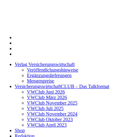
Twitter
Xing
LinkedIn
Login
Verlag Versicherungswirtschaft
Veröffentlichungshinweise
Ergänzungslieferungen
Mengenpreise
VersicherungswirtschaftCLUB – Das Talkformat
VWClub Juni 2026
VWClub März 2026
VWClub November 2025
VWClub Juli 2025
VWClub November 2024
VWClub Oktober 2023
VWClub April 2023
Shop
Redaktion