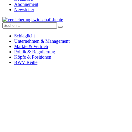
Abonnement
Newsletter
Suche
Versicherungswirtschaft-heute
nach:
Schlaglicht
Unternehmen & Management
Märkte & Vertrieb
Politik & Regulierung
Köpfe & Positionen
BWV-Reihe