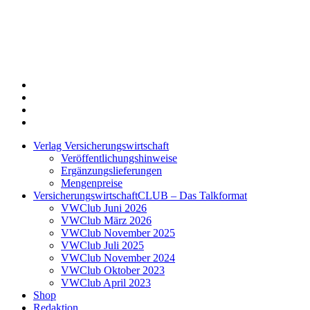
Twitter
Xing
LinkedIn
Login
Verlag Versicherungswirtschaft
Veröffentlichungshinweise
Ergänzungslieferungen
Mengenpreise
VersicherungswirtschaftCLUB – Das Talkformat
VWClub Juni 2026
VWClub März 2026
VWClub November 2025
VWClub Juli 2025
VWClub November 2024
VWClub Oktober 2023
VWClub April 2023
Shop
Redaktion