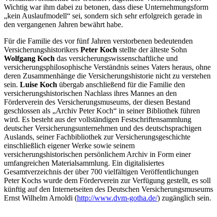
Wichtig war ihm dabei zu betonen, dass diese Unternehmungsform
„kein Auslaufmodell“ sei, sondern sich sehr erfolgreich gerade in
den vergangenen Jahren bewährt habe.
Für die Familie des vor fünf Jahren verstorbenen bedeutenden
Versicherungshistorikers
Peter Koch
stellte der älteste Sohn
Wolfgang Koch
das versicherungswissenschaftliche und
versicherungsphilosophische Verständnis seines Vaters heraus, ohne
deren Zusammenhänge die Versicherungshistorie nicht zu verstehen
sein.
Luise Koch
übergab anschließend für die Familie den
versicherungshistorischen Nachlass ihres Mannes an den
Förderverein des Versicherungsmuseums, der diesen Bestand
geschlossen als „Archiv Peter Koch“ in seiner Bibliothek führen
wird. Es besteht aus der vollständigen Festschriftensammlung
deutscher Versicherungsunternehmen und des deutschsprachigen
Auslands, seiner Fachbibliothek zur Versicherungsgeschichte
einschließlich eigener Werke sowie seinem
versicherungshistorischen persönlichem Archiv in Form einer
umfangreichen Materialsammlung. Ein digitalisiertes
Gesamtverzeichnis der über 700 vielfältigen Veröffentlichungen
Peter Kochs wurde dem Förderverein zur Verfügung gestellt, es soll
künftig auf den Internetseiten des Deutschen Versicherungsmuseums
Ernst Wilhelm Arnoldi (
http://www.dvm-gotha.de/
) zugänglich sein.