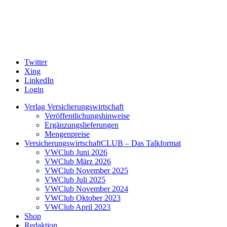
Twitter
Xing
LinkedIn
Login
Verlag Versicherungswirtschaft
Veröffentlichungshinweise
Ergänzungslieferungen
Mengenpreise
VersicherungswirtschaftCLUB – Das Talkformat
VWClub Juni 2026
VWClub März 2026
VWClub November 2025
VWClub Juli 2025
VWClub November 2024
VWClub Oktober 2023
VWClub April 2023
Shop
Redaktion