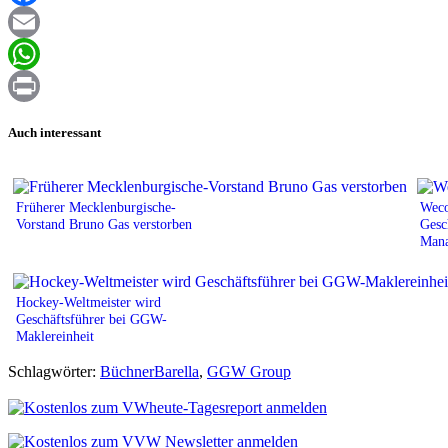
Facebook
Email
WhatsApp
Print
Auch interessant
Früherer Mecklenburgische-
Weco
Vorstand Bruno Gas verstorben
Gesc
Mana
Hockey-Weltmeister wird
Geschäftsführer bei GGW-
Maklereinheit
Schlagwörter:
BüchnerBarella
,
GGW Group