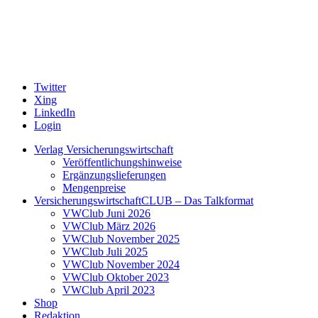
Twitter
Xing
LinkedIn
Login
Verlag Versicherungswirtschaft
Veröffentlichungshinweise
Ergänzungslieferungen
Mengenpreise
VersicherungswirtschaftCLUB – Das Talkformat
VWClub Juni 2026
VWClub März 2026
VWClub November 2025
VWClub Juli 2025
VWClub November 2024
VWClub Oktober 2023
VWClub April 2023
Shop
Redaktion