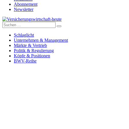
Abonnement
Newsletter
Suche
Versicherungswirtschaft-heute
nach:
Schlaglicht
Unternehmen & Management
Märkte & Vertrieb
Politik & Regulierung
Köpfe & Positionen
BWV-Reihe