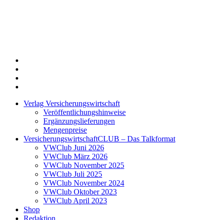
Twitter
Xing
LinkedIn
Login
Verlag Versicherungswirtschaft
Veröffentlichungshinweise
Ergänzungslieferungen
Mengenpreise
VersicherungswirtschaftCLUB – Das Talkformat
VWClub Juni 2026
VWClub März 2026
VWClub November 2025
VWClub Juli 2025
VWClub November 2024
VWClub Oktober 2023
VWClub April 2023
Shop
Redaktion