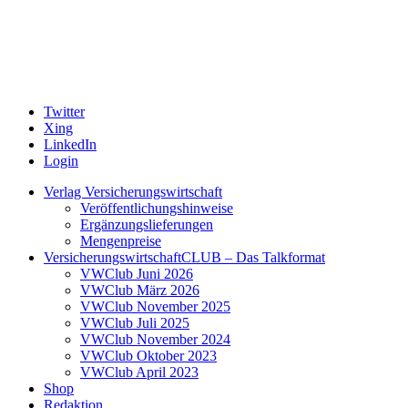
Twitter
Xing
LinkedIn
Login
Verlag Versicherungswirtschaft
Veröffentlichungshinweise
Ergänzungslieferungen
Mengenpreise
VersicherungswirtschaftCLUB – Das Talkformat
VWClub Juni 2026
VWClub März 2026
VWClub November 2025
VWClub Juli 2025
VWClub November 2024
VWClub Oktober 2023
VWClub April 2023
Shop
Redaktion