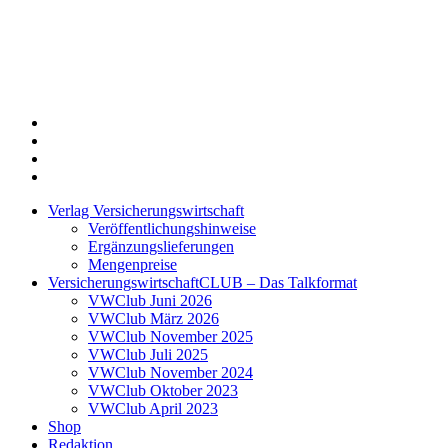
Twitter
Xing
LinkedIn
Login
Verlag Versicherungswirtschaft
Veröffentlichungshinweise
Ergänzungslieferungen
Mengenpreise
VersicherungswirtschaftCLUB – Das Talkformat
VWClub Juni 2026
VWClub März 2026
VWClub November 2025
VWClub Juli 2025
VWClub November 2024
VWClub Oktober 2023
VWClub April 2023
Shop
Redaktion