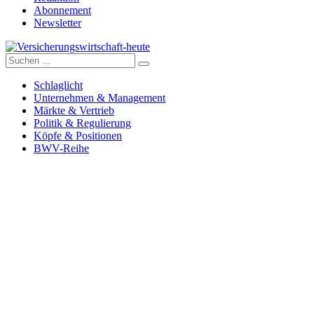
Abonnement
Newsletter
Suche
Versicherungswirtschaft-heute
nach:
Schlaglicht
Unternehmen & Management
Märkte & Vertrieb
Politik & Regulierung
Köpfe & Positionen
BWV-Reihe