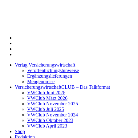
Twitter
Xing
LinkedIn
Login
Verlag Versicherungswirtschaft
Veröffentlichungshinweise
Ergänzungslieferungen
Mengenpreise
VersicherungswirtschaftCLUB – Das Talkformat
VWClub Juni 2026
VWClub März 2026
VWClub November 2025
VWClub Juli 2025
VWClub November 2024
VWClub Oktober 2023
VWClub April 2023
Shop
Redaktion