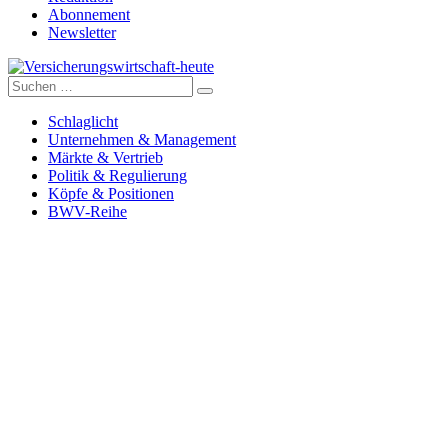
Abonnement
Newsletter
Suche
Versicherungswirtschaft-heute
nach:
Schlaglicht
Unternehmen & Management
Märkte & Vertrieb
Politik & Regulierung
Köpfe & Positionen
BWV-Reihe