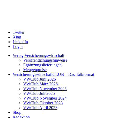
Twitter
Xing
LinkedIn
Login
Verlag Versicherungswirtschaft
Veröffentlichungshinweise
Ergänzungslieferungen
Mengenpreise
VersicherungswirtschaftCLUB – Das Talkformat
VWClub Juni 2026
VWClub März 2026
VWClub November 2025
VWClub Juli 2025
VWClub November 2024
VWClub Oktober 2023
VWClub April 2023
Shop
Redaktion