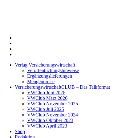
Twitter
Xing
LinkedIn
Login
Verlag Versicherungswirtschaft
Veröffentlichungshinweise
Ergänzungslieferungen
Mengenpreise
VersicherungswirtschaftCLUB – Das Talkformat
VWClub Juni 2026
VWClub März 2026
VWClub November 2025
VWClub Juli 2025
VWClub November 2024
VWClub Oktober 2023
VWClub April 2023
Shop
Redaktion