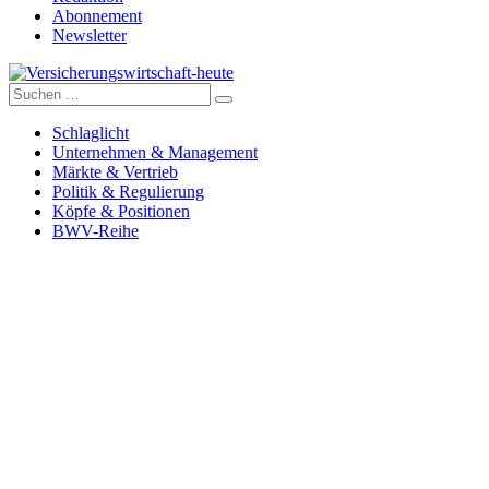
Abonnement
Newsletter
Suche
Versicherungswirtschaft-heute
nach:
Schlaglicht
Unternehmen & Management
Märkte & Vertrieb
Politik & Regulierung
Köpfe & Positionen
BWV-Reihe