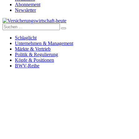
Abonnement
Newsletter
Suche
Versicherungswirtschaft-heute
nach:
Schlaglicht
Unternehmen & Management
Märkte & Vertrieb
Politik & Regulierung
Köpfe & Positionen
BWV-Reihe