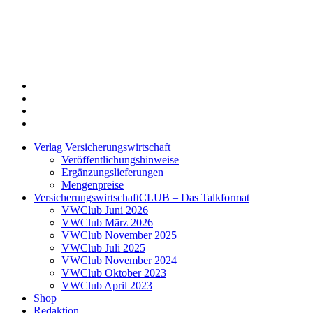
Twitter
Xing
LinkedIn
Login
Verlag Versicherungswirtschaft
Veröffentlichungshinweise
Ergänzungslieferungen
Mengenpreise
VersicherungswirtschaftCLUB – Das Talkformat
VWClub Juni 2026
VWClub März 2026
VWClub November 2025
VWClub Juli 2025
VWClub November 2024
VWClub Oktober 2023
VWClub April 2023
Shop
Redaktion