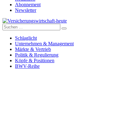
Abonnement
Newsletter
Suche
Versicherungswirtschaft-heute
nach:
Schlaglicht
Unternehmen & Management
Märkte & Vertrieb
Politik & Regulierung
Köpfe & Positionen
BWV-Reihe