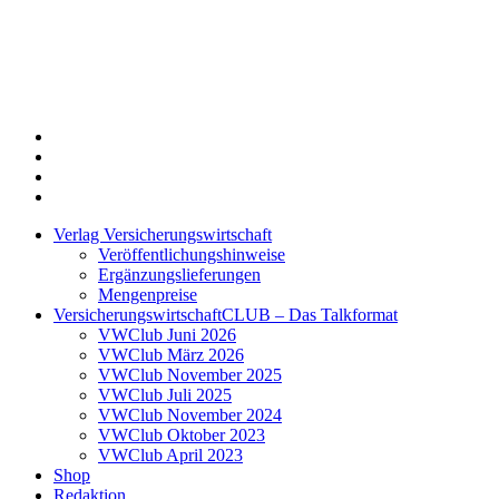
Twitter
Xing
LinkedIn
Login
Verlag Versicherungswirtschaft
Veröffentlichungshinweise
Ergänzungslieferungen
Mengenpreise
VersicherungswirtschaftCLUB – Das Talkformat
VWClub Juni 2026
VWClub März 2026
VWClub November 2025
VWClub Juli 2025
VWClub November 2024
VWClub Oktober 2023
VWClub April 2023
Shop
Redaktion