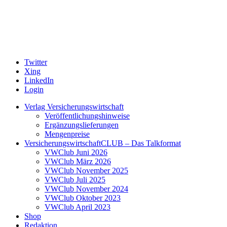
Twitter
Xing
LinkedIn
Login
Verlag Versicherungswirtschaft
Veröffentlichungshinweise
Ergänzungslieferungen
Mengenpreise
VersicherungswirtschaftCLUB – Das Talkformat
VWClub Juni 2026
VWClub März 2026
VWClub November 2025
VWClub Juli 2025
VWClub November 2024
VWClub Oktober 2023
VWClub April 2023
Shop
Redaktion