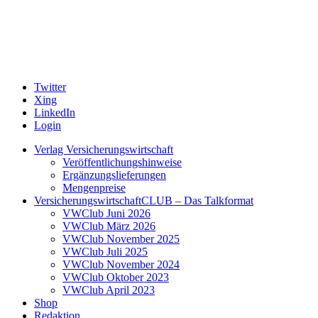
Twitter
Xing
LinkedIn
Login
Verlag Versicherungswirtschaft
Veröffentlichungshinweise
Ergänzungslieferungen
Mengenpreise
VersicherungswirtschaftCLUB – Das Talkformat
VWClub Juni 2026
VWClub März 2026
VWClub November 2025
VWClub Juli 2025
VWClub November 2024
VWClub Oktober 2023
VWClub April 2023
Shop
Redaktion