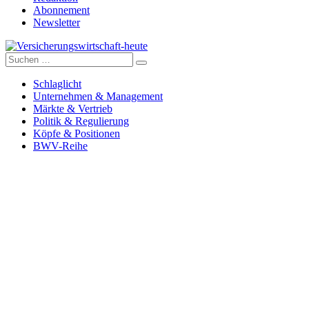
Abonnement
Newsletter
Suche
Versicherungswirtschaft-heute
nach:
Schlaglicht
Unternehmen & Management
Märkte & Vertrieb
Politik & Regulierung
Köpfe & Positionen
BWV-Reihe