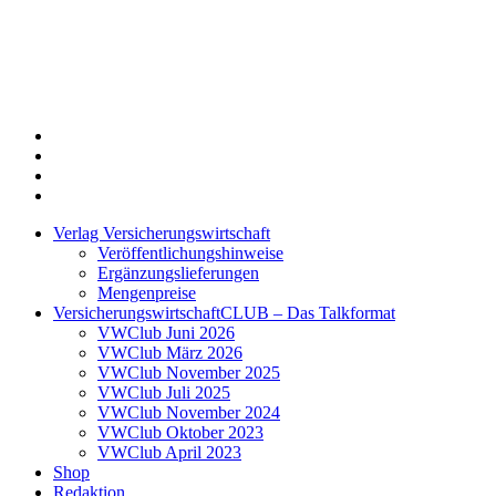
Twitter
Xing
LinkedIn
Login
Verlag Versicherungswirtschaft
Veröffentlichungshinweise
Ergänzungslieferungen
Mengenpreise
VersicherungswirtschaftCLUB – Das Talkformat
VWClub Juni 2026
VWClub März 2026
VWClub November 2025
VWClub Juli 2025
VWClub November 2024
VWClub Oktober 2023
VWClub April 2023
Shop
Redaktion