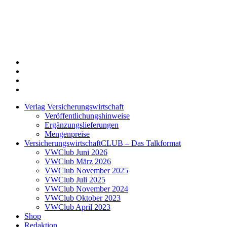
Twitter
Xing
LinkedIn
Login
Verlag Versicherungswirtschaft
Veröffentlichungshinweise
Ergänzungslieferungen
Mengenpreise
VersicherungswirtschaftCLUB – Das Talkformat
VWClub Juni 2026
VWClub März 2026
VWClub November 2025
VWClub Juli 2025
VWClub November 2024
VWClub Oktober 2023
VWClub April 2023
Shop
Redaktion