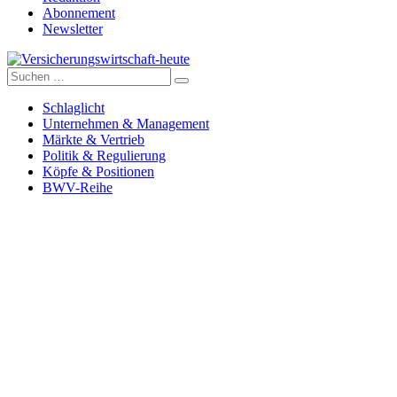
Abonnement
Newsletter
Suche
Versicherungswirtschaft-heute
nach:
Schlaglicht
Unternehmen & Management
Märkte & Vertrieb
Politik & Regulierung
Köpfe & Positionen
BWV-Reihe