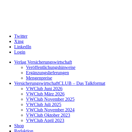
Twitter
Xing
LinkedIn
Login
Verlag Versicherungswirtschaft
Veröffentlichungshinweise
Ergänzungslieferungen
Mengenpreise
VersicherungswirtschaftCLUB – Das Talkformat
VWClub Juni 2026
VWClub März 2026
VWClub November 2025
VWClub Juli 2025
VWClub November 2024
VWClub Oktober 2023
VWClub April 2023
Shop
Redaktion