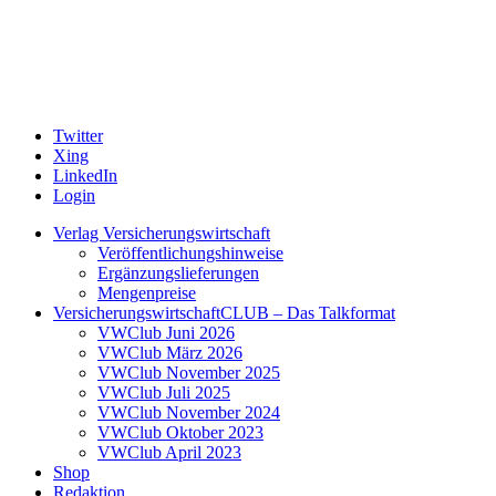
Twitter
Xing
LinkedIn
Login
Verlag Versicherungswirtschaft
Veröffentlichungshinweise
Ergänzungslieferungen
Mengenpreise
VersicherungswirtschaftCLUB – Das Talkformat
VWClub Juni 2026
VWClub März 2026
VWClub November 2025
VWClub Juli 2025
VWClub November 2024
VWClub Oktober 2023
VWClub April 2023
Shop
Redaktion