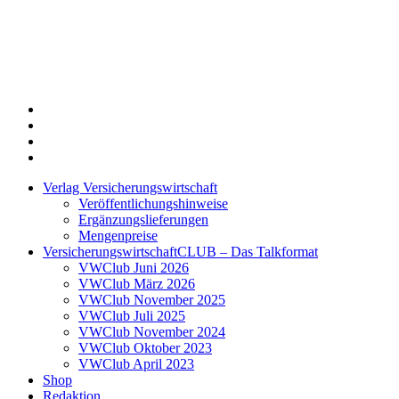
Twitter
Xing
LinkedIn
Login
Verlag Versicherungswirtschaft
Veröffentlichungshinweise
Ergänzungslieferungen
Mengenpreise
VersicherungswirtschaftCLUB – Das Talkformat
VWClub Juni 2026
VWClub März 2026
VWClub November 2025
VWClub Juli 2025
VWClub November 2024
VWClub Oktober 2023
VWClub April 2023
Shop
Redaktion