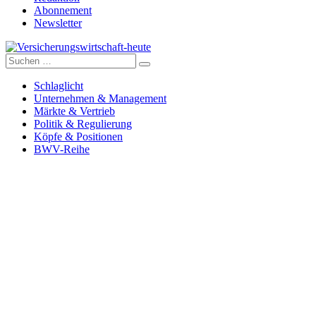
Abonnement
Newsletter
Suche
Versicherungswirtschaft-heute
nach:
Schlaglicht
Unternehmen & Management
Märkte & Vertrieb
Politik & Regulierung
Köpfe & Positionen
BWV-Reihe