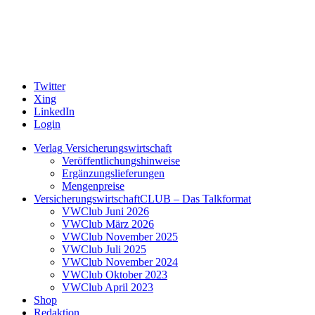
Twitter
Xing
LinkedIn
Login
Verlag Versicherungswirtschaft
Veröffentlichungshinweise
Ergänzungslieferungen
Mengenpreise
VersicherungswirtschaftCLUB – Das Talkformat
VWClub Juni 2026
VWClub März 2026
VWClub November 2025
VWClub Juli 2025
VWClub November 2024
VWClub Oktober 2023
VWClub April 2023
Shop
Redaktion