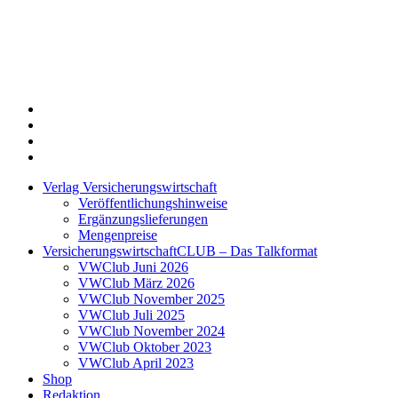
Twitter
Xing
LinkedIn
Login
Verlag Versicherungswirtschaft
Veröffentlichungshinweise
Ergänzungslieferungen
Mengenpreise
VersicherungswirtschaftCLUB – Das Talkformat
VWClub Juni 2026
VWClub März 2026
VWClub November 2025
VWClub Juli 2025
VWClub November 2024
VWClub Oktober 2023
VWClub April 2023
Shop
Redaktion