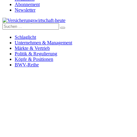
Abonnement
Newsletter
Suche
Versicherungswirtschaft-heute
nach:
Schlaglicht
Unternehmen & Management
Märkte & Vertrieb
Politik & Regulierung
Köpfe & Positionen
BWV-Reihe