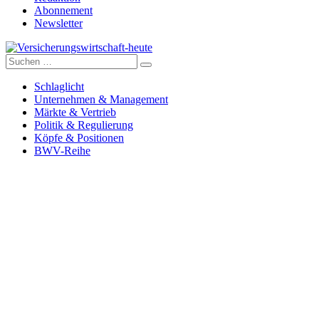
Abonnement
Newsletter
Suche
Versicherungswirtschaft-heute
nach:
Schlaglicht
Unternehmen & Management
Märkte & Vertrieb
Politik & Regulierung
Köpfe & Positionen
BWV-Reihe