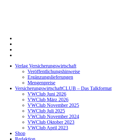
Twitter
Xing
LinkedIn
Login
Verlag Versicherungswirtschaft
Veröffentlichungshinweise
Ergänzungslieferungen
Mengenpreise
VersicherungswirtschaftCLUB – Das Talkformat
VWClub Juni 2026
VWClub März 2026
VWClub November 2025
VWClub Juli 2025
VWClub November 2024
VWClub Oktober 2023
VWClub April 2023
Shop
Redaktion