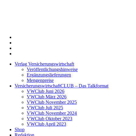
Twitter
Xing
LinkedIn
Login
Verlag Versicherungswirtschaft
Veröffentlichungshinweise
Ergänzungslieferungen
Mengenpreise
VersicherungswirtschaftCLUB – Das Talkformat
VWClub Juni 2026
VWClub März 2026
VWClub November 2025
VWClub Juli 2025
VWClub November 2024
VWClub Oktober 2023
VWClub April 2023
Shop
Redaktion