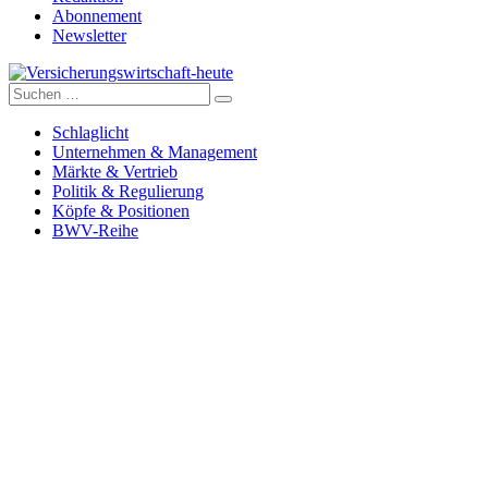
Abonnement
Newsletter
Suche
Versicherungswirtschaft-heute
nach:
Schlaglicht
Unternehmen & Management
Märkte & Vertrieb
Politik & Regulierung
Köpfe & Positionen
BWV-Reihe