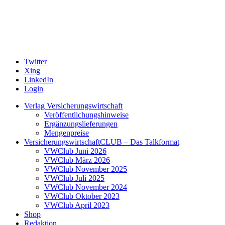
Twitter
Xing
LinkedIn
Login
Verlag Versicherungswirtschaft
Veröffentlichungshinweise
Ergänzungslieferungen
Mengenpreise
VersicherungswirtschaftCLUB – Das Talkformat
VWClub Juni 2026
VWClub März 2026
VWClub November 2025
VWClub Juli 2025
VWClub November 2024
VWClub Oktober 2023
VWClub April 2023
Shop
Redaktion