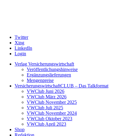
Twitter
Xing
LinkedIn
Login
Verlag Versicherungswirtschaft
Veröffentlichungshinweise
Ergänzungslieferungen
Mengenpreise
VersicherungswirtschaftCLUB – Das Talkformat
VWClub Juni 2026
VWClub März 2026
VWClub November 2025
VWClub Juli 2025
VWClub November 2024
VWClub Oktober 2023
VWClub April 2023
Shop
Redaktion