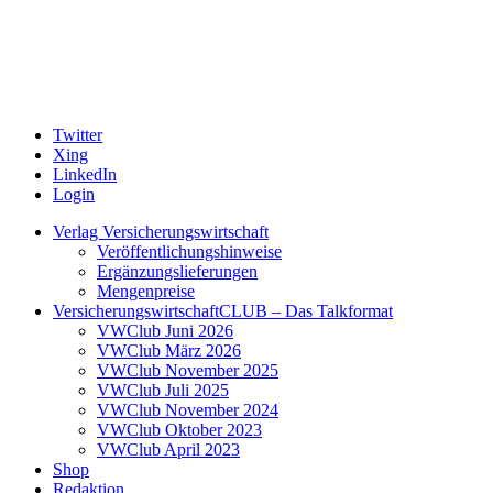
Twitter
Xing
LinkedIn
Login
Verlag Versicherungswirtschaft
Veröffentlichungshinweise
Ergänzungslieferungen
Mengenpreise
VersicherungswirtschaftCLUB – Das Talkformat
VWClub Juni 2026
VWClub März 2026
VWClub November 2025
VWClub Juli 2025
VWClub November 2024
VWClub Oktober 2023
VWClub April 2023
Shop
Redaktion