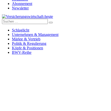
Abonnement
Newsletter
Suche
Versicherungswirtschaft-heute
nach:
Schlaglicht
Unternehmen & Management
Märkte & Vertrieb
Politik & Regulierung
Köpfe & Positionen
BWV-Reihe