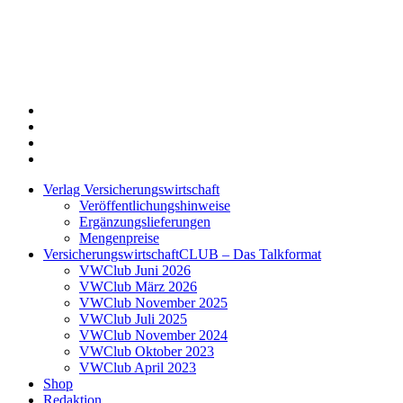
Twitter
Xing
LinkedIn
Login
Verlag Versicherungswirtschaft
Veröffentlichungshinweise
Ergänzungslieferungen
Mengenpreise
VersicherungswirtschaftCLUB – Das Talkformat
VWClub Juni 2026
VWClub März 2026
VWClub November 2025
VWClub Juli 2025
VWClub November 2024
VWClub Oktober 2023
VWClub April 2023
Shop
Redaktion