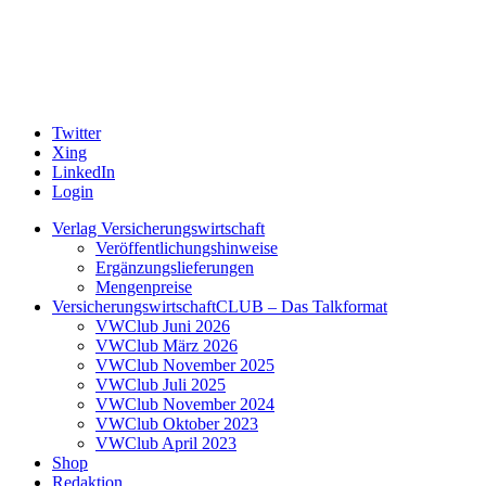
Twitter
Xing
LinkedIn
Login
Verlag Versicherungswirtschaft
Veröffentlichungshinweise
Ergänzungslieferungen
Mengenpreise
VersicherungswirtschaftCLUB – Das Talkformat
VWClub Juni 2026
VWClub März 2026
VWClub November 2025
VWClub Juli 2025
VWClub November 2024
VWClub Oktober 2023
VWClub April 2023
Shop
Redaktion