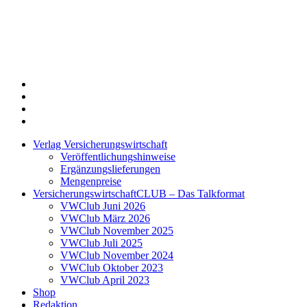
Twitter
Xing
LinkedIn
Login
Verlag Versicherungswirtschaft
Veröffentlichungshinweise
Ergänzungslieferungen
Mengenpreise
VersicherungswirtschaftCLUB – Das Talkformat
VWClub Juni 2026
VWClub März 2026
VWClub November 2025
VWClub Juli 2025
VWClub November 2024
VWClub Oktober 2023
VWClub April 2023
Shop
Redaktion