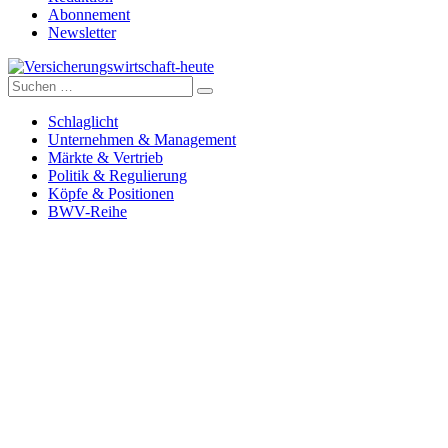
Abonnement
Newsletter
Suche
Versicherungswirtschaft-heute
nach:
Schlaglicht
Unternehmen & Management
Märkte & Vertrieb
Politik & Regulierung
Köpfe & Positionen
BWV-Reihe